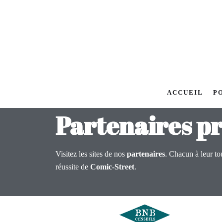
Aller
au
contenu
ACCUEIL
P
Partenaires pr
Visitez les sites de nos
partenaires
. Chacun à leur tou
réussite de
Comic-Street
.