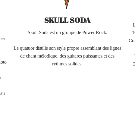
SKULL SODA
Skull Soda est un groupe de Power Rock.
1
mer
Com
Le quatuor distille son style propre assemblant des lignes
de chant mélodique, des guitares puissantes et des
hoto
rythmes solides.
o.
 au